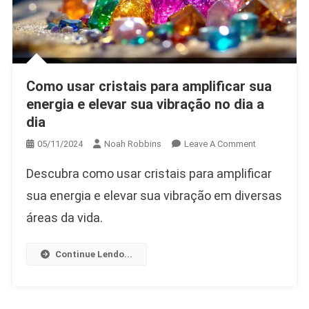
Como usar cristais para amplificar sua
energia e elevar sua vibração no dia a
dia
On
05/11/2024
Noah Robbins
Leave A Comment
Como
Descubra como usar cristais para amplificar
Usar
Cristais
sua energia e elevar sua vibração em diversas
Para
áreas da vida.
Amplificar
Sua
Continue Lendo...
Energia
E
Elevar
Sua