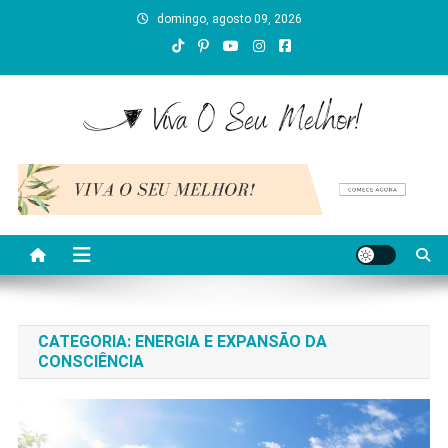
Skip
domingo, agosto 09, 2026
to
content
Viva O Seu Melhor
Blog sobre bem-estar, aprendizado e crescimento
interior.
CATEGORIA:
ENERGIA E EXPANSÃO DA
CONSCIÊNCIA