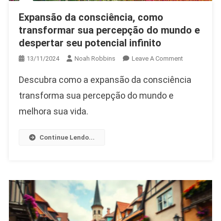
Expansão da consciência, como
transformar sua percepção do mundo e
despertar seu potencial infinito
On
13/11/2024
Noah Robbins
Leave A Comment
Expansão
Descubra como a expansão da consciência
Da
Consciência,
transforma sua percepção do mundo e
Como
melhora sua vida.
Transformar
Sua
Continue Lendo...
Percepção
Do
Mundo
E
Despertar
Seu
Potencial
Infinito