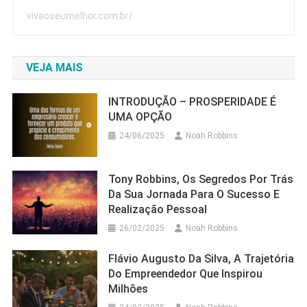
vivaoseumelhor.com.br/
VEJA MAIS
INTRODUÇÃO – PROSPERIDADE É
UMA OPÇÃO
24/06/2025
Noah Robbins
Tony Robbins, Os Segredos Por Trás
Da Sua Jornada Para O Sucesso E
Realização Pessoal
26/02/2025
Noah Robbins
Flávio Augusto Da Silva, A Trajetória
Do Empreendedor Que Inspirou
Milhões