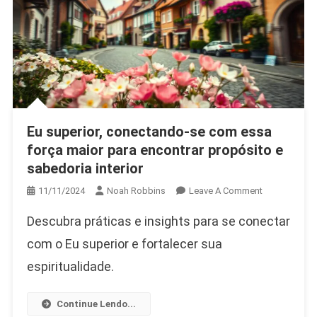
Eu superior, conectando-se com essa
força maior para encontrar propósito e
sabedoria interior
On
11/11/2024
Noah Robbins
Leave A Comment
Eu
Descubra práticas e insights para se conectar
Superior,
Conectando-
com o Eu superior e fortalecer sua
Se
espiritualidade.
Com
Essa
Continue Lendo...
Força