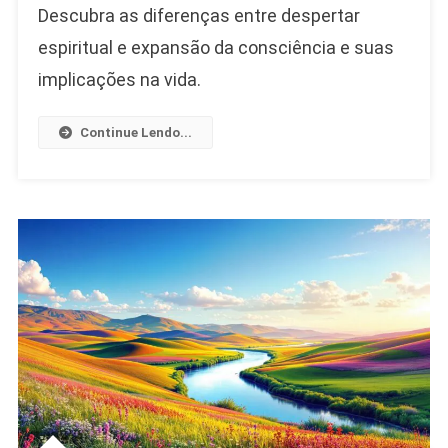
Descubra as diferenças entre despertar
Espiritual
E
espiritual e expansão da consciência e suas
Expansão
implicações na vida.
Da
Consciência,
Continue Lendo...
Qual
É
A
Diferença
E
Como
Vivenciá-
Los
Plenamente?