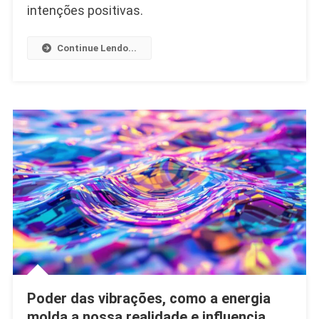
intenções positivas.
Se
À
Continue Lendo...
Fonte
Para
Transformaç
Interior
E
Equilíbrio
Espiritual
Poder das vibrações, como a energia
molda a nossa realidade e influencia