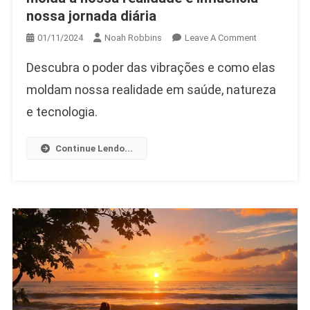
nossa jornada diária
On
01/11/2024
Noah Robbins
Leave A Comment
Poder
Descubra o poder das vibrações e como elas
Das
Vibrações,
moldam nossa realidade em saúde, natureza
Como
e tecnologia.
A
Energia
Continue Lendo...
Molda
A
Nossa
Realidade
E
Influencia
Nossa
Jornada
Diária