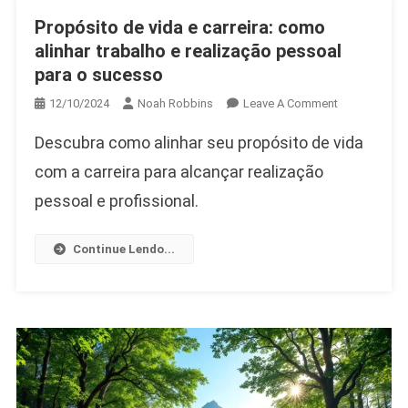
Propósito de vida e carreira: como
alinhar trabalho e realização pessoal
para o sucesso
On
12/10/2024
Noah Robbins
Leave A Comment
Propósito
Descubra como alinhar seu propósito de vida
De
Vida
com a carreira para alcançar realização
E
pessoal e profissional.
Carreira:
Como
Continue Lendo...
Alinhar
Trabalho
E
Realização
Pessoal
Para
O
Sucesso