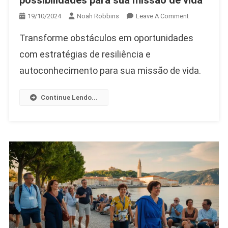
possibilidades para sua missão de vida
On
19/10/2024
Noah Robbins
Leave A Comment
Obstáculos
Transforme obstáculos em oportunidades
Ou
Oportunidade
com estratégias de resiliência e
Transforman
autoconhecimento para sua missão de vida.
Desafios
Em
Continue Lendo...
Possibilidad
Para
Sua
Missão
De
Vida