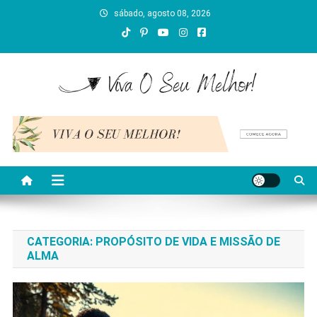
Skip
sábado, agosto 08, 2026
to
content
Viva O Seu Melhor
Blog sobre bem-estar, aprendizado e crescimento
interior.
CATEGORIA:
PROPÓSITO DE VIDA E MISSÃO DE
ALMA