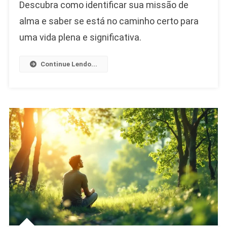
Descubra como identificar sua missão de
De
Alma:
alma e saber se está no caminho certo para
Como
uma vida plena e significativa.
Saber
Se
Continue Lendo...
Está
No
Caminho
Certo
E
Viver
De
Acordo
Com
Seu
Propósito