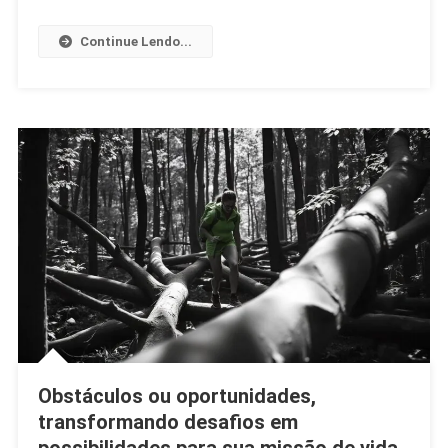
Longo
Continue Lendo...
Do
Tempo?
O
Que
Fazer
Para
Se
Adaptar
E
Continuar
Em
Sintonia
Com
Seu
Verdadeiro
Caminho
Obstáculos ou oportunidades,
transformando desafios em