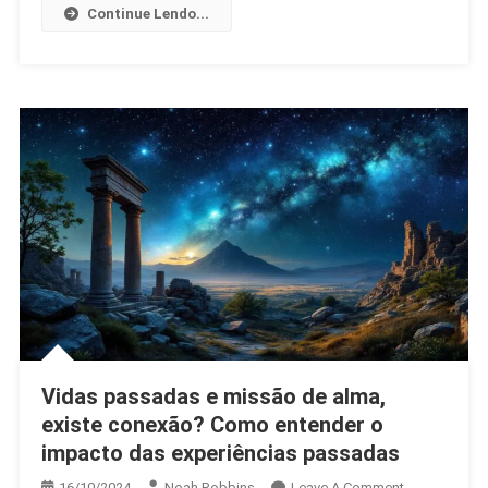
Continue Lendo...
Descobrimen
E
Cumprimento
Da
Missão
De
Alma
Vidas passadas e missão de alma,
existe conexão? Como entender o
impacto das experiências passadas
On
16/10/2024
Noah Robbins
Leave A Comment