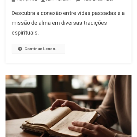
Vidas
Descubra a conexão entre vidas passadas e a
Passadas
E
missão de alma em diversas tradições
Missão
espirituais.
De
Alma,
Continue Lendo...
Existe
Conexão?
Como
Entender
O
Impacto
Das
Experiências
Passadas