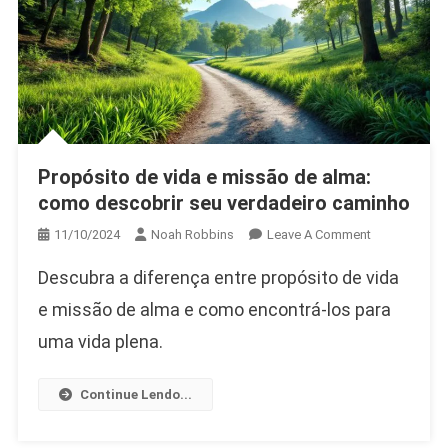
Propósito de vida e missão de alma:
como descobrir seu verdadeiro caminho
On
11/10/2024
Noah Robbins
Leave A Comment
Propósito
Descubra a diferença entre propósito de vida
De
Vida
e missão de alma e como encontrá-los para
E
uma vida plena.
Missão
De
Continue Lendo...
Alma:
Como
Descobrir