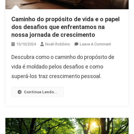
Caminho do propósito de vida e o papel
dos desafios que enfrentamos na
nossa jornada de crescimento
On
15/10/2024
Noah Robbins
Leave A Comment
Caminho
Descubra como o caminho do propósito de
Do
Propósito
vida é moldado pelos desafios e como
De
superá-los traz crescimento pessoal.
Vida
E
Continue Lendo...
O
Papel
Dos
Desafios
Que
Enfrentamos
Na