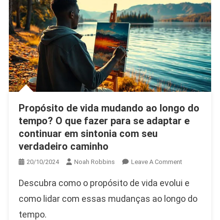
Propósito de vida mudando ao longo do
tempo? O que fazer para se adaptar e
continuar em sintonia com seu
verdadeiro caminho
On
20/10/2024
Noah Robbins
Leave A Comment
Propósito
Descubra como o propósito de vida evolui e
De
Vida
como lidar com essas mudanças ao longo do
Mudando
tempo.
Ao