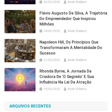
26/02/2025
Noah Robbins
Flávio Augusto Da Silva, A Trajetória
Do Empreendedor Que Inspirou
Milhões
24/02/2025
Noah Robbins
Napoleon Hill, Os Princípios Que
Transformaram A Mentalidade Do
Sucesso
21/02/2025
Noah Robbins
Rhonda Byrne, A Jornada Da
Criadora De ‘O Segredo’ E Sua
Influência Na Lei Da Atração
19/02/2025
Noah Robbins
ARQUIVOS RECENTES