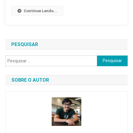
Bem-
Continue Lendo...
Estar
Energético
Para
Corpo,
Mente
PESQUISAR
E
Espírito
Pesquisar
por:
SOBRE O AUTOR