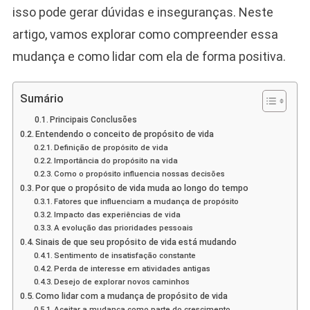
Do
isso pode gerar dúvidas e inseguranças. Neste
Tempo?
artigo, vamos explorar como compreender essa
O
mudança e como lidar com ela de forma positiva.
Que
Fazer
Para
Sumário
Se
Principais Conclusões
Adaptar
Entendendo o conceito de propósito de vida
E
Definição de propósito de vida
Continuar
Importância do propósito na vida
Em
Como o propósito influencia nossas decisões
Sintonia
Por que o propósito de vida muda ao longo do tempo
Com
Fatores que influenciam a mudança de propósito
Impacto das experiências de vida
Seu
A evolução das prioridades pessoais
Verdadeiro
Sinais de que seu propósito de vida está mudando
Caminho
Sentimento de insatisfação constante
Perda de interesse em atividades antigas
Desejo de explorar novos caminhos
Como lidar com a mudança de propósito de vida
Aceitar a mudança como parte do crescimento