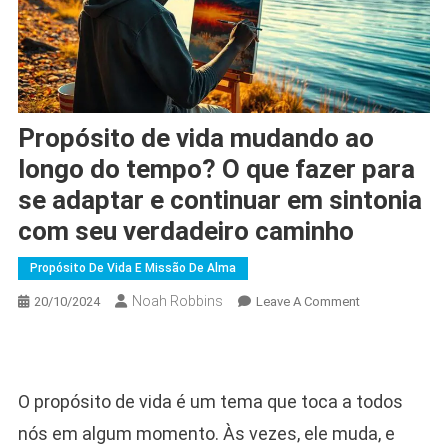
Propósito de vida mudando ao
longo do tempo? O que fazer para
se adaptar e continuar em sintonia
com seu verdadeiro caminho
Propósito De Vida E Missão De Alma
Noah Robbins
On
20/10/2024
Leave A Comment
Propósito
De
Vida
Mudando
O propósito de vida é um tema que toca a todos
Ao
nós em algum momento. Às vezes, ele muda, e
Longo