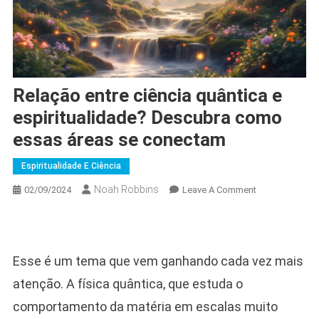
Relação entre ciência quântica e
espiritualidade? Descubra como
essas áreas se conectam
Espiritualidade E Ciência
Noah Robbins
On
02/09/2024
Leave A Comment
Relação
Entre
Ciência
Quântica
Esse é um tema que vem ganhando cada vez mais
E
atenção. A física quântica, que estuda o
Espiritualidade
Descubra
comportamento da matéria em escalas muito