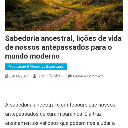
Sabedoria ancestral, lições de vida
de nossos antepassados para o
mundo moderno
Meditação E Filosofias Espirituais
Noah Robbins
On
29/11/2024
Leave A Comment
Sabedoria
Ancestral,
Lições
De
A sabedoria ancestral é um tesouro que nossos
Vida
antepassados deixaram para nós. Ela traz
De
Nossos
ensinamentos valiosos que podem nos ajudar a