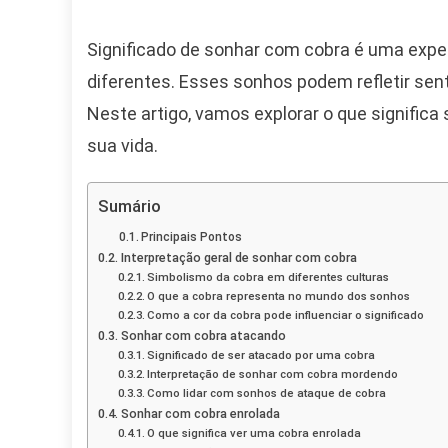
So
Co
Significado de sonhar com cobra é uma expe
Cob
diferentes. Esses sonhos podem refletir se
O
Qu
Neste artigo, vamos explorar o que signific
Es
sua vida.
So
Po
Rev
Sumário
So
Principais Pontos
Su
Interpretação geral de sonhar com cobra
Vid
Simbolismo da cobra em diferentes culturas
O que a cobra representa no mundo dos sonhos
Como a cor da cobra pode influenciar o significado
Sonhar com cobra atacando
Significado de ser atacado por uma cobra
Interpretação de sonhar com cobra mordendo
Como lidar com sonhos de ataque de cobra
Sonhar com cobra enrolada
O que significa ver uma cobra enrolada