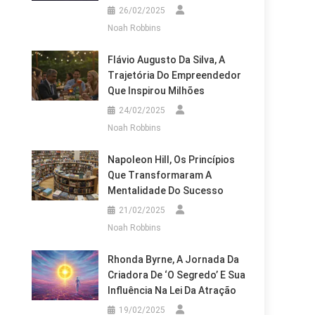
26/02/2025
Noah Robbins
Flávio Augusto Da Silva, A
Trajetória Do Empreendedor
Que Inspirou Milhões
24/02/2025
Noah Robbins
Napoleon Hill, Os Princípios
Que Transformaram A
Mentalidade Do Sucesso
21/02/2025
Noah Robbins
Rhonda Byrne, A Jornada Da
Criadora De ‘O Segredo’ E Sua
Influência Na Lei Da Atração
19/02/2025