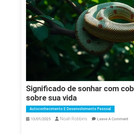
Significado de sonhar com cobra, o que esse sonho pode revelar
sobre sua vida
Autoconhecimento E Desenvolvimento Pessoal
Noah Robbins
On
13/01/2025
Leave A Comment
Sig
De