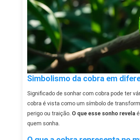
Simbolismo da cobra em difere
Significado de sonhar com cobra pode ter vá
cobra é vista como um símbolo de transfor
perigo ou traição.
O que esse sonho revela
é
quem sonha.
O que a cobra representa no 