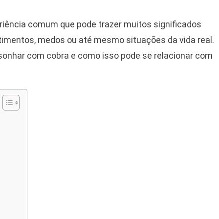
nhar
m
riência comum que pode trazer muitos significados
ra,
ntimentos, medos ou até mesmo situações da vida real.
e
a sonhar com cobra e como isso pode se relacionar com
se
nho
de
elar
bre
a
a