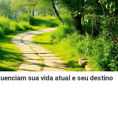
luenciam sua vida atual e seu destino
as
sadas,
mo