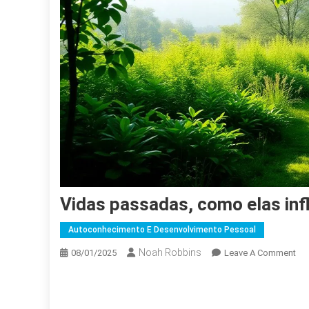
Vidas passadas, como elas inf
Autoconhecimento E Desenvolvimento Pessoal
Noah Robbins
On
08/01/2025
Leave A Comment
Vid
Pas
Co