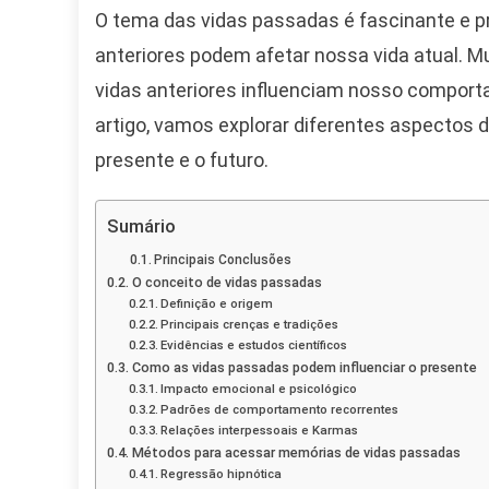
Ela
O tema das vidas passadas é fascinante e 
Inf
anteriores podem afetar nossa vida atual. M
Su
Vid
vidas anteriores influenciam nosso compor
Atu
artigo, vamos explorar diferentes aspectos
E
presente e o futuro.
Se
Des
Sumário
Principais Conclusões
O conceito de vidas passadas
Definição e origem
Principais crenças e tradições
Evidências e estudos científicos
Como as vidas passadas podem influenciar o presente
Impacto emocional e psicológico
Padrões de comportamento recorrentes
Relações interpessoais e Karmas
Métodos para acessar memórias de vidas passadas
Regressão hipnótica