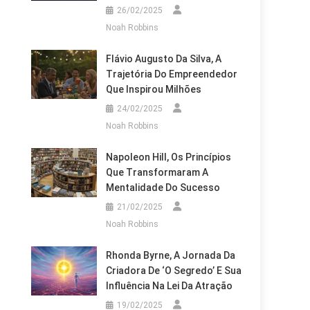
26/02/2025
Noah Robbins
Flávio Augusto Da Silva, A
Trajetória Do Empreendedor
Que Inspirou Milhões
24/02/2025
Noah Robbins
Napoleon Hill, Os Princípios
Que Transformaram A
Mentalidade Do Sucesso
21/02/2025
Noah Robbins
Rhonda Byrne, A Jornada Da
Criadora De ‘O Segredo’ E Sua
Influência Na Lei Da Atração
19/02/2025