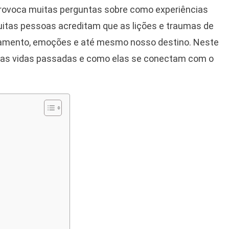
s
provoca muitas perguntas sobre como experiências
luenciam
uitas pessoas acreditam que as lições e traumas de
a
a
tamento, emoções e até mesmo nosso destino. Neste
al
 das vidas passadas e como elas se conectam com o
u
tino