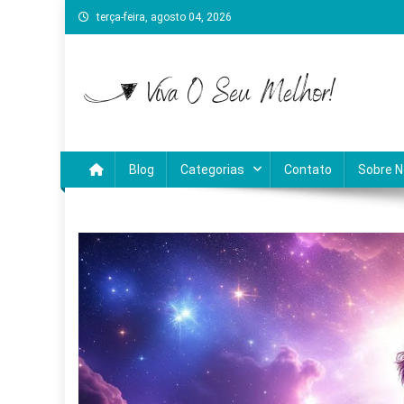
Skip
terça-feira, agosto 04, 2026
to
content
Viva O Seu Melhor
Blog sobre bem-estar, aprendizado e crescime
Blog
Categorias
Contato
Sobre 