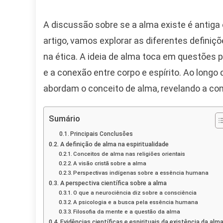
O
Qu
A discussão sobre se a alma existe é antiga 
A
artigo, vamos explorar as diferentes definiçõ
Ciê
E
na ética. A ideia de alma toca em questões 
A
e a conexão entre corpo e espírito. Ao longo
Esp
abordam o conceito de alma, revelando a co
Di
So
A
Sumário
Ess
Principais Conclusões
Hu
A definição de alma na espiritualidade
Conceitos de alma nas religiões orientais
A visão cristã sobre a alma
Perspectivas indígenas sobre a essência humana
A perspectiva científica sobre a alma
O que a neurociência diz sobre a consciência
A psicologia e a busca pela essência humana
Filosofia da mente e a questão da alma
Evidências científicas e espirituais da existência da alm