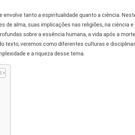
e
e envolve tanto a espiritualidade quanto a ciência. Nest
es de alma, suas implicações nas religiões, na ciência e
ncia
profundas sobre a essência humana, a vida após a mort
 do texto, veremos como diferentes culturas e disciplina
iritualidade
mplexidade e a riqueza desse tema.
zem
bre
ência
mana
a