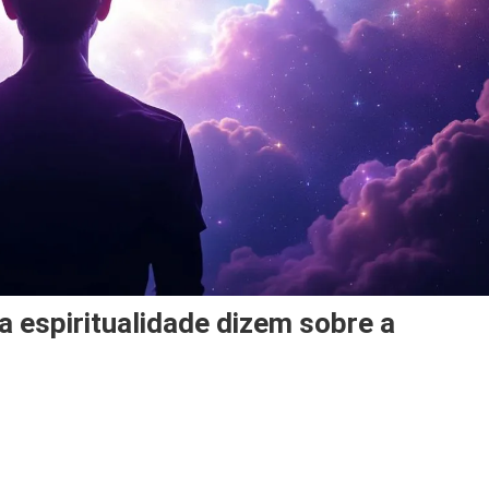
ma
ste?