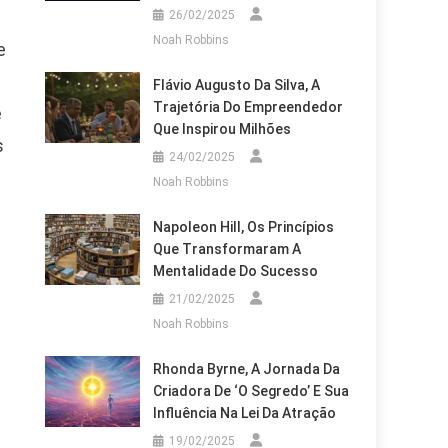
26/02/2025
Noah Robbins
e
Flávio Augusto Da Silva, A
Trajetória Do Empreendedor
e
Que Inspirou Milhões
s
24/02/2025
Noah Robbins
Napoleon Hill, Os Princípios
Que Transformaram A
Mentalidade Do Sucesso
21/02/2025
Noah Robbins
Rhonda Byrne, A Jornada Da
Criadora De ‘O Segredo’ E Sua
Influência Na Lei Da Atração
19/02/2025