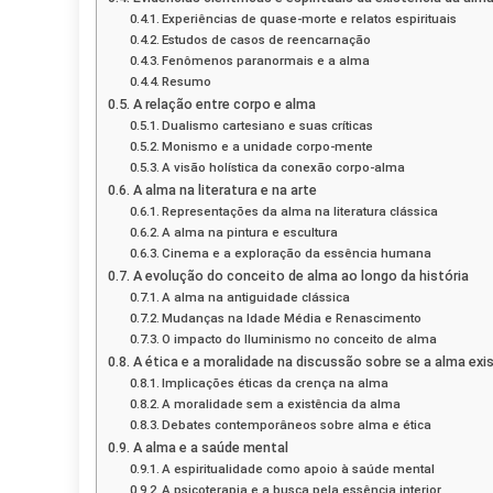
Experiências de quase-morte e relatos espirituais
Estudos de casos de reencarnação
Fenômenos paranormais e a alma
Resumo
A relação entre corpo e alma
Dualismo cartesiano e suas críticas
Monismo e a unidade corpo-mente
A visão holística da conexão corpo-alma
A alma na literatura e na arte
Representações da alma na literatura clássica
A alma na pintura e escultura
Cinema e a exploração da essência humana
A evolução do conceito de alma ao longo da história
A alma na antiguidade clássica
Mudanças na Idade Média e Renascimento
O impacto do Iluminismo no conceito de alma
A ética e a moralidade na discussão sobre se a alma exi
Implicações éticas da crença na alma
A moralidade sem a existência da alma
Debates contemporâneos sobre alma e ética
A alma e a saúde mental
A espiritualidade como apoio à saúde mental
A psicoterapia e a busca pela essência interior